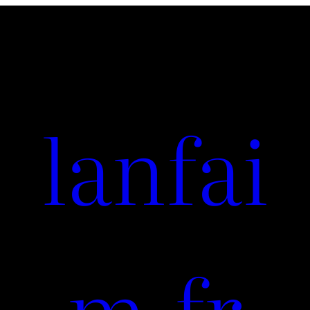
lanfai
m.fr