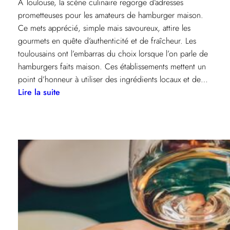
À Toulouse, la scène culinaire regorge d’adresses
prometteuses pour les amateurs de hamburger maison.
Ce mets apprécié, simple mais savoureux, attire les
gourmets en quête d’authenticité et de fraîcheur. Les
toulousains ont l’embarras du choix lorsque l’on parle de
hamburgers faits maison. Ces établissements mettent un
point d’honneur à utiliser des ingrédients locaux et de…
:
Lire la suite
Où
savourer
un
délicieux
hamburger
maison
à
Toulouse
?