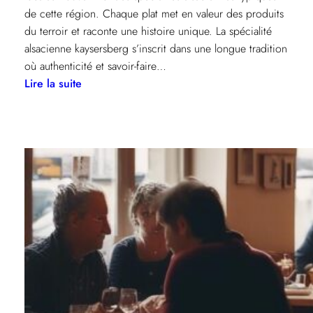
de cette région. Chaque plat met en valeur des produits
du terroir et raconte une histoire unique. La spécialité
alsacienne kaysersberg s’inscrit dans une longue tradition
où authenticité et savoir-faire…
:
Lire la suite
Spécialité
alsacienne
kaysersberg
:
plats
incontournables
à
découvrir