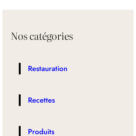
plat
servir
avec
le
Nos catégories
vin
de
Buzet
?
Restauration
Recettes
Produits