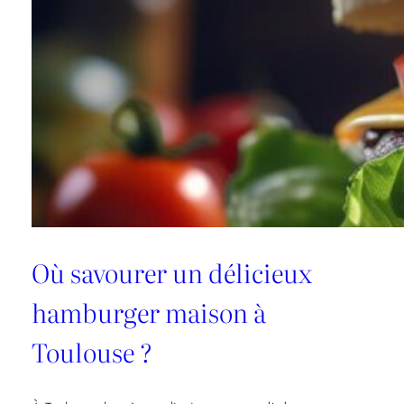
à
Agen
ouverts
le
dimanche
Où savourer un délicieux
hamburger maison à
Toulouse ?